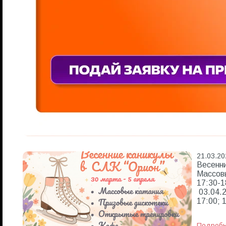
21.03.20
Весенни
Массовы
17:30-1
03.04.2
17:00; 
Подроб