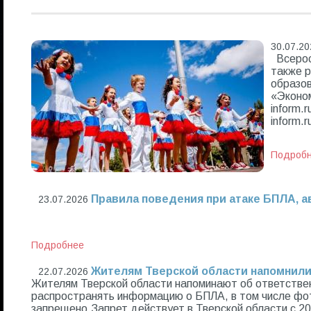
30.07.20
Всеросс
также р
образов
«Эконом
inform.
inform.
Подроб
Правила поведения при атаке БПЛА, а
23.07.2026
Подробнее
Жителям Тверской области напомнили
22.07.2026
Жителям Тверской области напоминают об ответстве
распространять информацию о БПЛА, в том числе фот
запрещено.Запрет действует в Тверской области с 20