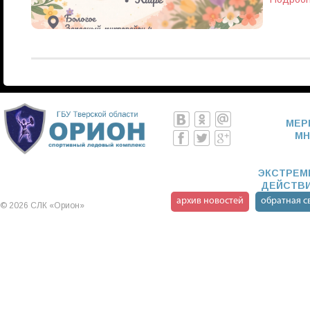
МЕР
МН
ЭКСТРЕМИ
ДЕЙСТВИ
архив новостей
обратная с
©
2026 СЛК «Орион»